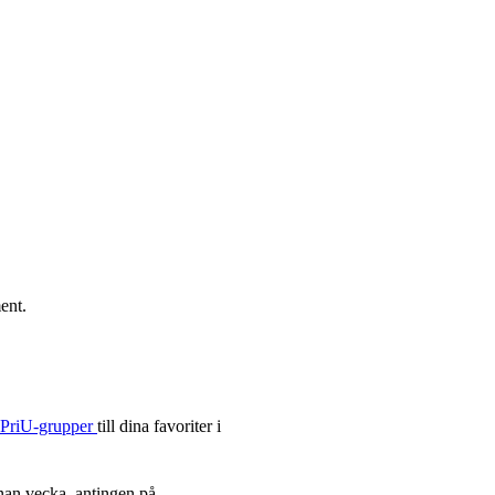
ent.
h PriU-grupper
till dina favoriter i
nan vecka, antingen på