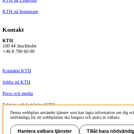
KTH på LinkedIn
KTH på Instagram
Kontakt
KTH
100 44 Stockholm
+46 8 790 60 00
Kontakta KTH
Jobba på KTH
Press och media
Faktura och betalning KTH
Denna webbplats använder tjänster som kan lagra information om dig och
Om KTH:s webbplatser
nödvändiga för att webbplatsen ska fungera och andra är valbara.
Tillgänglighetsredogörelse
Hantera valbara tjänster
Tillåt bara nödvändig