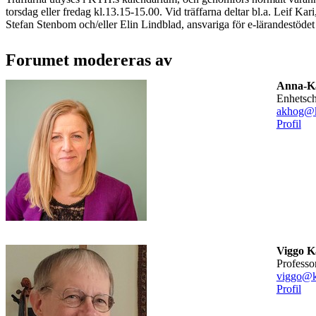
torsdag eller fredag kl.13.15-15.00. Vid träffarna deltar bl.a. Leif Kari
Stefan Stenbom och/eller Elin Lindblad, ansvariga för e-lärandestöde
Forumet modereras av
Anna-Ka
enhetsc
akhog@k
Profil
Viggo 
professo
viggo@k
Profil