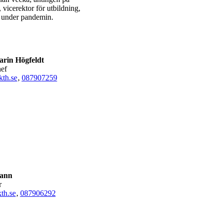
, vicerektor för utbildning,
t under pandemin.
rin Högfeldt
hef
th.se
,
08790
7259
Kann
r
th.se
,
08790
6292