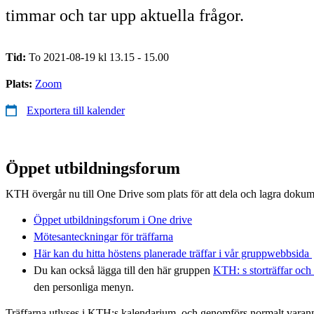
timmar och tar upp aktuella frågor.
Tid:
To 2021-08-19 kl 13.15 - 15.00
Plats:
Zoom
Exportera till kalender
Öppet utbildningsforum
KTH övergår nu till One Drive som plats för att dela och lagra dokum
Öppet utbildningsforum i One drive
Mötesanteckningar för träffarna
Här kan du hitta höstens planerade träffar i vår gruppwebbsida
Du kan också lägga till den här gruppen
KTH: s storträffar oc
den personliga menyn.
Träffarna utlyses i KTH:s kalendarium, och genomförs normalt varan