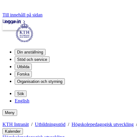
Till innehåll på sidan
Logga in
Intranät
Din anställning
Stöd och service
Utbilda
Forska
Organisation och styrning
Sök
English
Meny
KTH Intranät
Utbildningsstöd
Högskolepedagogisk utveckling
Kalender