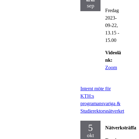
sep
Fredag
2023-
09-22,
13.15
-
15.00
Videolä
nk:
Zoom
Internt möte för
KTH:s
programansvariga &
Studierektorsnätverket
5
Nätverksträffar
okt