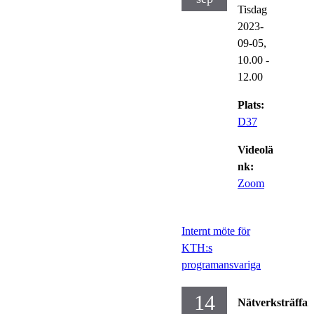
Tisdag
2023-
09-05,
10.00
-
12.00
Plats:
D37
Videolä
nk:
Zoom
Internt möte för
KTH:s
programansvariga
14
Nätverksträffar