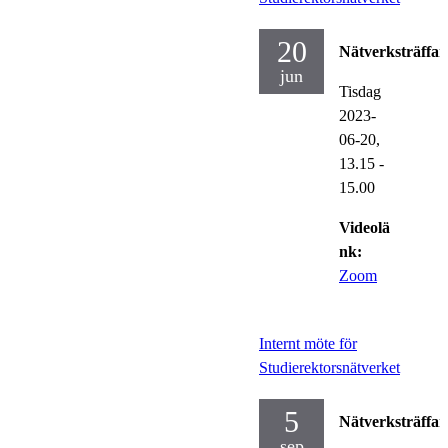
20
Nätverksträffar
jun
Tisdag
2023-
06-20,
13.15
-
15.00
Videolä
nk:
Zoom
Internt möte för
Studierektorsnätverket
5
Nätverksträffar
sep