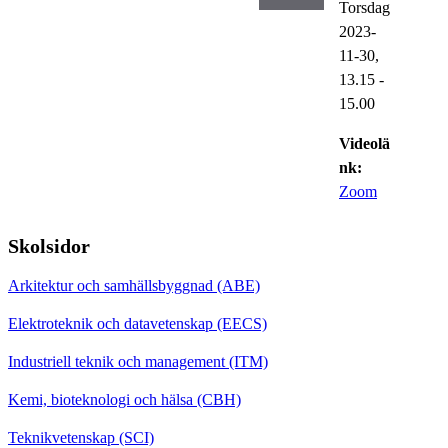
Torsdag
2023-
11-30,
13.15
-
15.00
Videolä
nk:
Zoom
Skolsidor
Arkitektur och samhällsbyggnad (ABE)
Elektroteknik och datavetenskap (EECS)
Industriell teknik och management (ITM)
Kemi, bioteknologi och hälsa (CBH)
Teknikvetenskap (SCI)