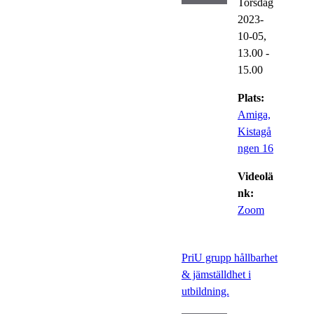
Torsdag
2023-
10-05,
13.00
-
15.00
Plats:
Amiga,
Kistagå
ngen 16
Videolä
nk:
Zoom
PriU grupp hållbarhet
& jämställdhet i
utbildning.