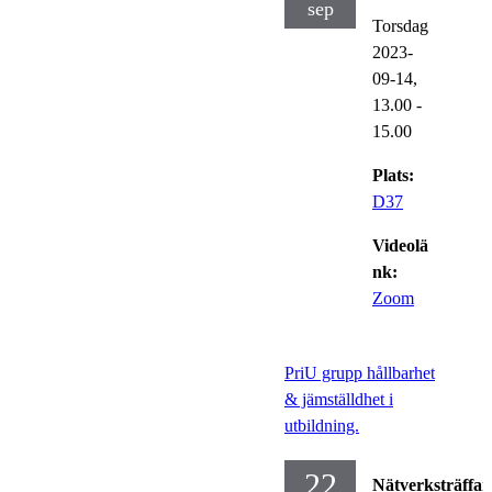
sep
Torsdag
2023-
09-14,
13.00
-
15.00
Plats:
D37
Videolä
nk:
Zoom
PriU grupp hållbarhet
& jämställdhet i
utbildning.
22
Nätverksträffar