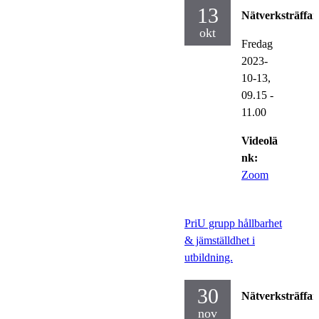
13
Nätverksträffar
okt
Fredag
2023-
10-13,
09.15
-
11.00
Videolä
nk:
Zoom
PriU grupp hållbarhet
& jämställdhet i
utbildning.
30
Nätverksträffar
nov