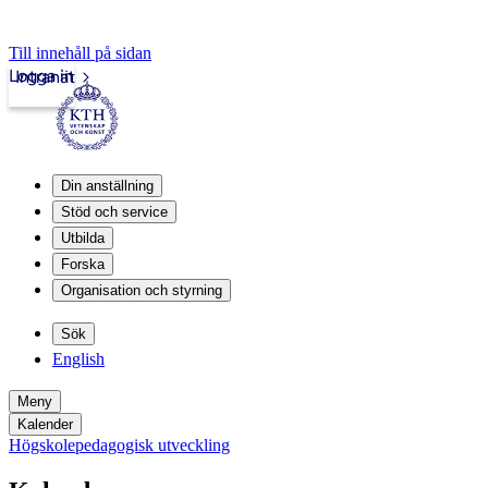
Till innehåll på sidan
Logga in
Intranät
Din anställning
Stöd och service
Utbilda
Forska
Organisation och styrning
Sök
English
Meny
Kalender
Högskolepedagogisk utveckling