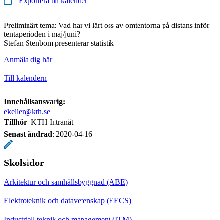
Exportera till kalender
Preliminärt tema: Vad har vi lärt oss av omtentorna på distans inför
tentaperioden i maj/juni?
Stefan Stenbom presenterar statistik
Anmäla dig här
Till kalendern
Innehållsansvarig:
ekeller@kth.se
Tillhör
: KTH Intranät
Senast ändrad
:
2020-04-16
Skolsidor
Arkitektur och samhällsbyggnad (ABE)
Elektroteknik och datavetenskap (EECS)
Industriell teknik och management (ITM)