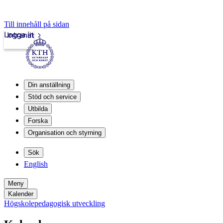
Till innehåll på sidan
Logga in
Intranät
Din anställning
Stöd och service
Utbilda
Forska
Organisation och styrning
Sök
English
Meny
Kalender
Högskolepedagogisk utveckling