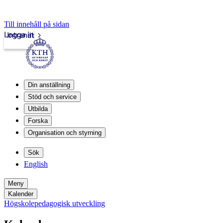
Till innehåll på sidan
Logga in
Intranät
Din anställning
Stöd och service
Utbilda
Forska
Organisation och styrning
Sök
English
Meny
Kalender
Högskolepedagogisk utveckling