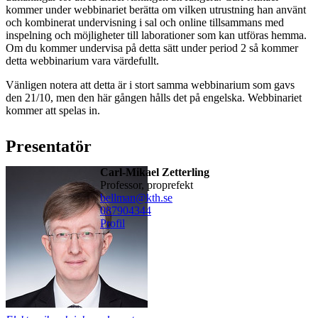
kommer under webbinariet berätta om vilken utrustning han använt
och kombinerat undervisning i sal och online tillsammans med
inspelning och möjligheter till laborationer som kan utföras hemma.
Om du kommer undervisa på detta sätt under period 2 så kommer
detta webbinarium vara värdefullt.
Vänligen notera att detta är i stort samma webbinarium som gavs
den 21/10, men den här gången hålls det på engelska. Webbinariet
kommer att spelas in.
Presentatör
Carl-Mikael Zetterling
professor, proprefekt
bellman@kth.se
08790
4344
Profil