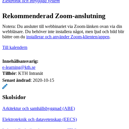
Elektronik och inbyggda system
Rekommenderad Zoom-anslutning
Notera: Du ansluter till webbinariet via Zoom-länken ovan via din
webbläsare. Du behöver inte installera något, men ljud och bild blir
bättre om du
installerar och använder Zoom-klienten/appen
.
Till kalendern
Innehållsansvarig:
e-learning@kth.se
Tillhör
: KTH Intranät
Senast ändrad
:
2020-10-15
Skolsidor
Arkitektur och samhällsbyggnad (ABE)
Elektroteknik och datavetenskap (EECS)