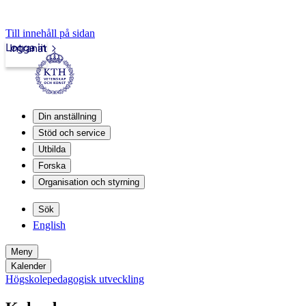
Till innehåll på sidan
Logga in
Intranät
Din anställning
Stöd och service
Utbilda
Forska
Organisation och styrning
Sök
English
Meny
Kalender
Högskolepedagogisk utveckling