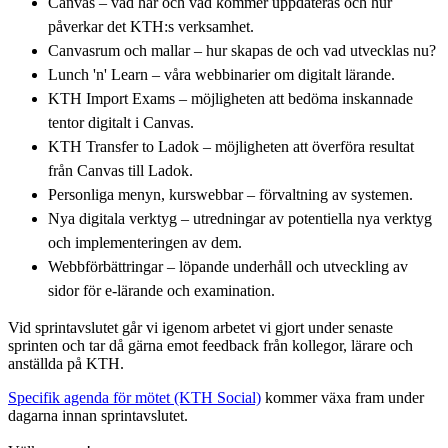
Canvas – vad har och vad kommer uppdateras och hur
påverkar det KTH:s verksamhet.
Canvasrum och mallar – hur skapas de och vad utvecklas nu?
Lunch 'n' Learn – våra webbinarier om digitalt lärande.
KTH Import Exams – möjligheten att bedöma inskannade
tentor digitalt i Canvas.
KTH Transfer to Ladok – möjligheten att överföra resultat
från Canvas till Ladok.
Personliga menyn, kurswebbar – förvaltning av systemen.
Nya digitala verktyg – utredningar av potentiella nya verktyg
och implementeringen av dem.
Webbförbättringar – löpande underhåll och utveckling av
sidor för e-lärande och examination.
Vid sprintavslutet går vi igenom arbetet vi gjort under senaste
sprinten och tar då gärna emot feedback från kollegor, lärare och
anställda på KTH.
Specifik agenda för mötet (KTH Social)
kommer växa fram under
dagarna innan sprintavslutet.