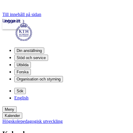
Till innehåll på sidan
Logga in
Intranät
Din anställning
Stöd och service
Utbilda
Forska
Organisation och styrning
Sök
English
Meny
Kalender
Högskolepedagogisk utveckling