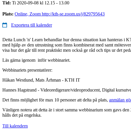
Tid:
Ti 2020-09-08 kl 12.15 - 13.00
Plats:
Online, Zoom http://kth-se.zoom.us/j/829795643
Exportera till kalender
Detta Lunch 'n' Learn behandlar hur denna situation kan hanteras i K
med hjälp av den utrustning som finns kombinerat med samt mötesv
visa hur det går till rent praktiskt men också ge råd och tips ur det pe
Läs gärna igenom inför webbinariet.
Webbinariets presentatörer:
Håkan Westlund, Mats Århman - KTH IT
Hannes Hagstrand - Videoredigerare/videoproducent, Digital kursutv
Det finns möjlighet för max 10 personer att delta på plats,
anmälan gör
Vänligen notera att detta är i stort samma webbinarium som gavs den
hålls det på engelska.
Till kalendern