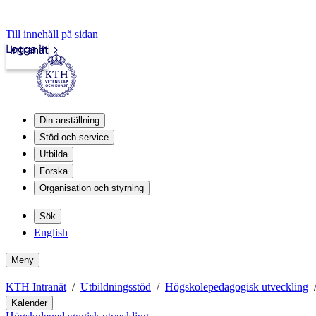
Till innehåll på sidan
Logga in
Intranät
Din anställning
Stöd och service
Utbilda
Forska
Organisation och styrning
Sök
English
Meny
KTH Intranät
Utbildningsstöd
Högskolepedagogisk utveckling
Kalender