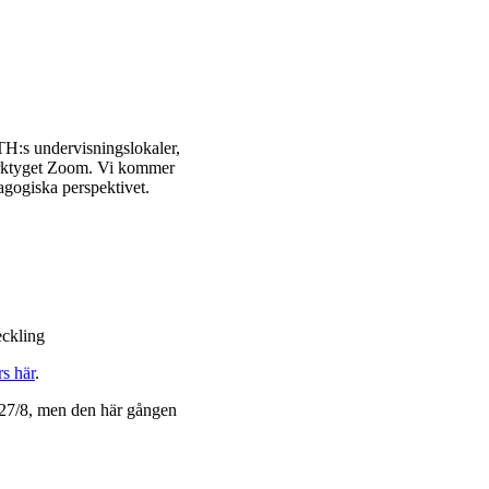
TH:s undervisningslokaler,
erktyget Zoom. Vi kommer
dagogiska perspektivet.
eckling
s här
.
 27/8, men den här gången