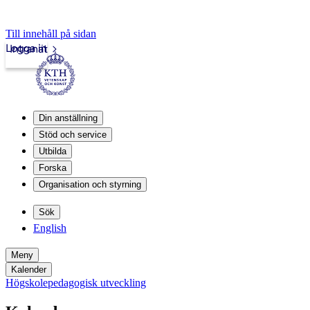
Till innehåll på sidan
Logga in
Intranät
Din anställning
Stöd och service
Utbilda
Forska
Organisation och styrning
Sök
English
Meny
Kalender
Högskolepedagogisk utveckling