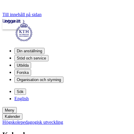
Till innehåll på sidan
Logga in
Intranät
Din anställning
Stöd och service
Utbilda
Forska
Organisation och styrning
Sök
English
Meny
Kalender
Högskolepedagogisk utveckling