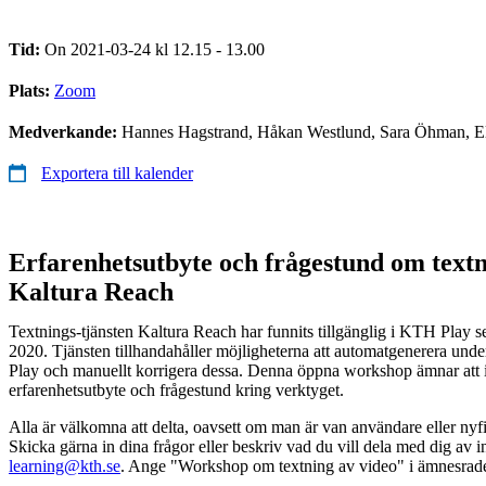
Tid:
On 2021-03-24 kl 12.15 - 13.00
Plats:
Zoom
Medverkande:
Hannes Hagstrand, Håkan Westlund, Sara Öhman, El
Exportera till kalender
Erfarenhetsutbyte och frågestund om textn
Kaltura Reach
Textnings-tjänsten Kaltura Reach har funnits tillgänglig i KTH Play s
2020. Tjänsten tillhandahåller möjligheterna att automatgenerera under
Play och manuellt korrigera dessa. Denna öppna workshop ämnar att 
erfarenhetsutbyte och frågestund kring verktyget.
Alla är välkomna att delta, oavsett om man är van användare eller nyfi
Skicka gärna in dina frågor eller beskriv vad du vill dela med dig av 
learning@kth.se
. Ange "Workshop om textning av video" i ämnesrad