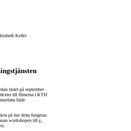
izabeth Keller
ingstjänsten
edan slutet på september
texter till filmerna i KTH
innefatta både
ken på hur detta fungerar.
innan workshopen till
e-
en.