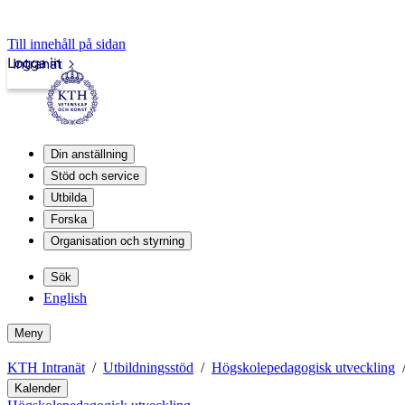
Till innehåll på sidan
Logga in
Intranät
Din anställning
Stöd och service
Utbilda
Forska
Organisation och styrning
Sök
English
Meny
KTH Intranät
Utbildningsstöd
Högskolepedagogisk utveckling
Kalender