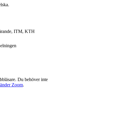
lska.
 lärande, ITM, KTH
elningen
bbläsare. Du behöver inte
nvänder Zoom
.