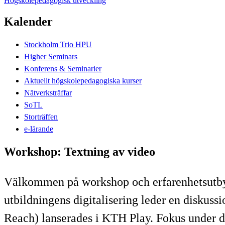
Högskolepedagogisk utveckling
Kalender
Stockholm Trio HPU
Higher Seminars
Konferens & Seminarier
Aktuellt högskolepedagogiska kurser
Nätverksträffar
SoTL
Storträffen
e-lärande
Workshop: Textning av video
Välkommen på workshop och erfarenhetsutby
utbildningens digitalisering leder en diskus
Reach) lanserades i KTH Play. Fokus under d