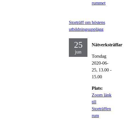
rummet
Storträff om höstens
utbildningsupplägg
25
Nätverksträffar
jun
Torsdag
2020-06-
25,
13.00
-
15.00
Plats:
Zoom länk
till
Storträffen
rum