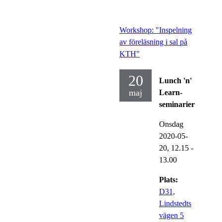
Workshop: "Inspelning
av föreläsning i sal på
KTH"
20
Lunch 'n'
maj
Learn-
seminarier
Onsdag
2020-05-
20,
12.15
-
13.00
Plats:
D31,
Lindstedts
vägen 5