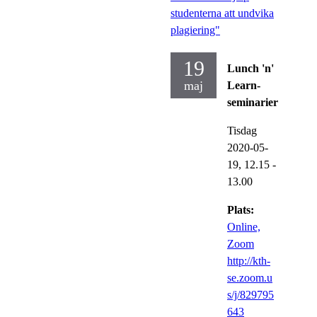
studenterna att undvika
plagiering"
19
Lunch 'n'
maj
Learn-
seminarier
Tisdag
2020-05-
19,
12.15
-
13.00
Plats:
Online,
Zoom
http://kth-
se.zoom.u
s/j/829795
643