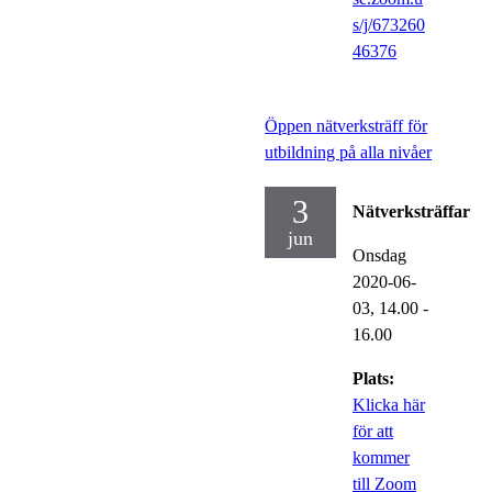
s/j/673260
46376
Öppen nätverksträff för
utbildning på alla nivåer
3
Nätverksträffar
jun
Onsdag
2020-06-
03,
14.00
-
16.00
Plats:
Klicka här
för att
kommer
till Zoom