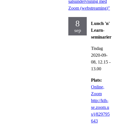
salsundervisning med
Zoom (webstreaming)"
8
Lunch 'n'
sep
Learn-
seminarier
Tisdag
2020-09-
08,
12.15
-
13.00
Plats:
Online,
Zoom
http://kth-
se.zoom.u
s/j/829795
643