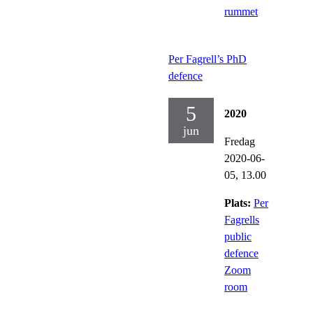
rummet
Per Fagrell’s PhD
defence
5
2020
jun
Fredag
2020-06-
05,
13.00
Plats:
Per
Fagrells
public
defence
Zoom
room