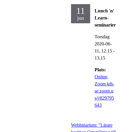
11
Lunch 'n'
jun
Learn-
seminarier
Torsdag
2020-06-
11,
12.15
-
13.15
Plats:
Online,
Zoom kth-
se.zoom.u
s/j/829795
643
Webbinarium: "Lärare