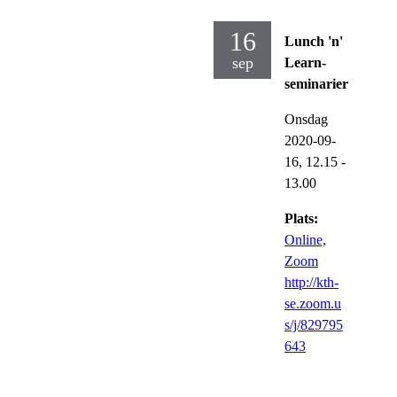
16
Lunch 'n'
sep
Learn-
seminarier
Onsdag
2020-09-
16,
12.15
-
13.00
Plats:
Online,
Zoom
http://kth-
se.zoom.u
s/j/829795
643