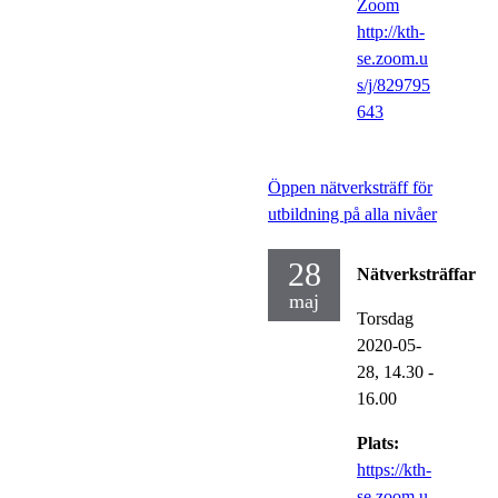
Zoom
http://kth-
se.zoom.u
s/j/829795
643
Öppen nätverksträff för
utbildning på alla nivåer
28
Nätverksträffar
maj
Torsdag
2020-05-
28,
14.30
-
16.00
Plats:
https://kth-
se.zoom.u