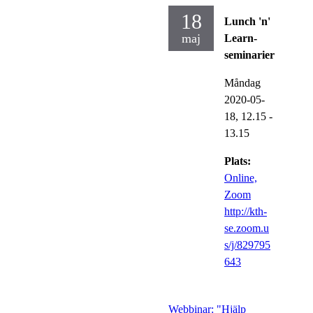
18
Lunch 'n'
maj
Learn-
seminarier
Måndag
2020-05-
18,
12.15
-
13.15
Plats:
Online,
Zoom
http://kth-
se.zoom.u
s/j/829795
643
Webbinar: "Hjälp