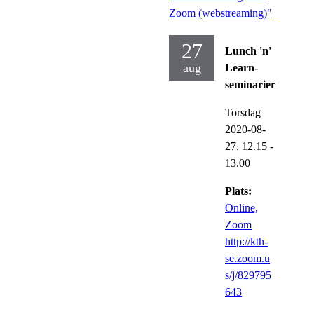
Zoom (webstreaming)"
27
Lunch 'n'
aug
Learn-
seminarier
Torsdag
2020-08-
27,
12.15
-
13.00
Plats:
Online,
Zoom
http://kth-
se.zoom.u
s/j/829795
643