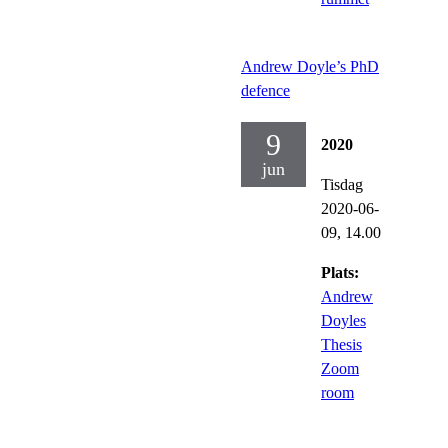
Andrew Doyle’s PhD
defence
9
2020
jun
Tisdag
2020-06-
09,
14.00
Plats:
Andrew
Doyles
Thesis
Zoom
room