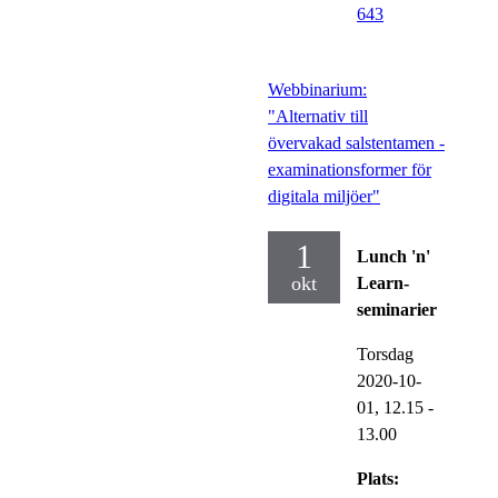
643
Webbinarium:
"Alternativ till
övervakad salstentamen -
examinationsformer för
digitala miljöer"
1
Lunch 'n'
okt
Learn-
seminarier
Torsdag
2020-10-
01,
12.15
-
13.00
Plats: