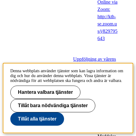
Online via
Zoom:
http://kth-
se.zoom.u
s/j/829795
643
Uppföljning av vårens
storträffar
Denna webbplats använder tjänster som kan lagra information om
dig och hur du använder denna webbplats. Vissa tjänster är
2
nödvändiga för att webbplatsen ska fungera och andra är valbara.
Nätverksträffar
okt
Hantera valbara tjänster
Fredag
2020-10-
Tillåt bara nödvändiga tjänster
02,
14.00
-
16.00
Tillåt alla tjänster
Plats: