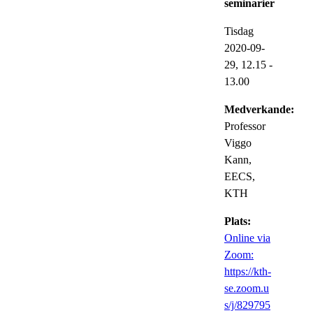
seminarier
Tisdag
2020-09-
29,
12.15
-
13.00
Medverkande:
Professor
Viggo
Kann,
EECS,
KTH
Plats:
Online via
Zoom:
https://kth-
se.zoom.u
s/j/829795