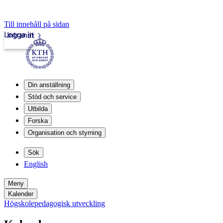
Till innehåll på sidan
Logga in
Intranät
Din anställning
Stöd och service
Utbilda
Forska
Organisation och styrning
Sök
English
Meny
Kalender
Högskolepedagogisk utveckling