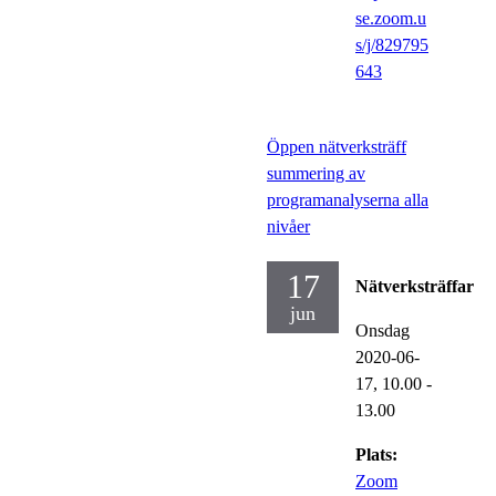
se.zoom.u
s/j/829795
643
Öppen nätverksträff
summering av
programanalyserna alla
nivåer
17
Nätverksträffar
jun
Onsdag
2020-06-
17,
10.00
-
13.00
Plats:
Zoom