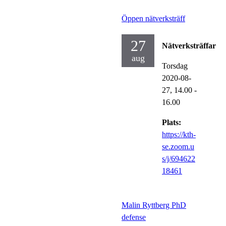
Öppen nätverksträff
27
Nätverksträffar
aug
Torsdag
2020-08-
27,
14.00
-
16.00
Plats:
https://kth-
se.zoom.u
s/j/694622
18461
Malin Ryttberg PhD
defense