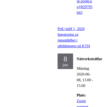
se.zoom.u
s/j/829795
643
PriU-träff 1, 2020
Integrering av
jämställdhet i
utbildningen på KTH
8
Nätverksträffar
jun
Måndag
2020-06-
08,
13.00
-
15.00
Plats:
Zoom
rummet