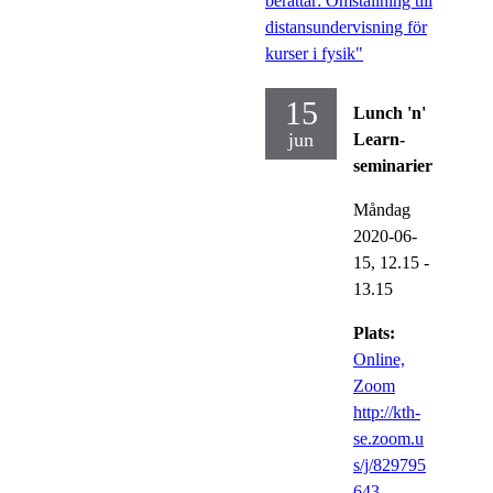
berättar: Omställning till
distansundervisning för
kurser i fysik"
15
Lunch 'n'
jun
Learn-
seminarier
Måndag
2020-06-
15,
12.15
-
13.15
Plats:
Online,
Zoom
http://kth-
se.zoom.u
s/j/829795
643