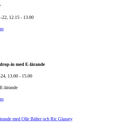
r
1-22,
12.15
- 13.00
om
drop-in med E-lärande
-24,
13.00
- 15.00
E-lärande
om
 lärande med Olle Bälter och Ric Glassey