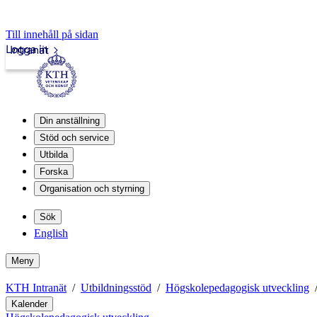
Till innehåll på sidan
Logga in
Intranät
Din anställning
Stöd och service
Utbilda
Forska
Organisation och styrning
Sök
English
Meny
KTH Intranät
Utbildningsstöd
Högskolepedagogisk utveckling
Kalender