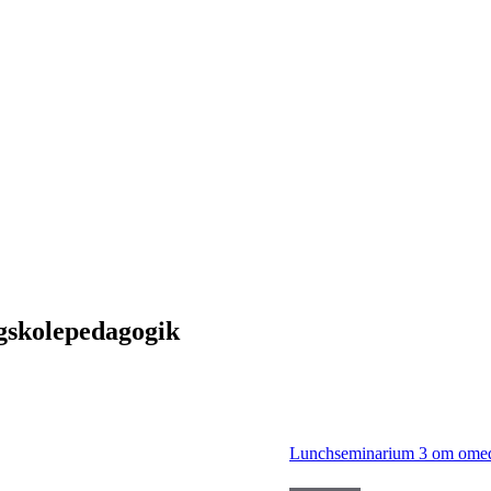
ögskolepedagogik
Lunchseminarium 3 om omed