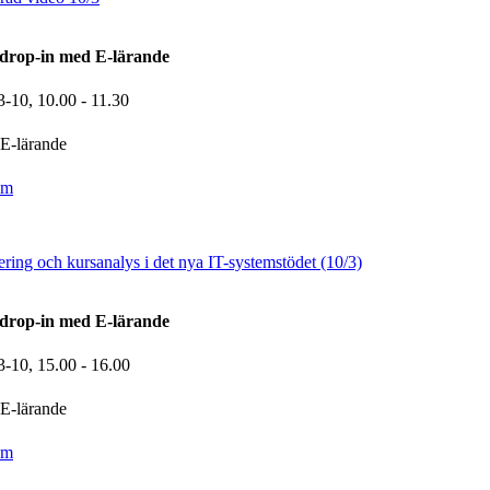
drop-in med E-lärande
3-10,
10.00
- 11.30
E-lärande
om
ring och kursanalys i det nya IT-systemstödet (10/3)
drop-in med E-lärande
3-10,
15.00
- 16.00
E-lärande
om