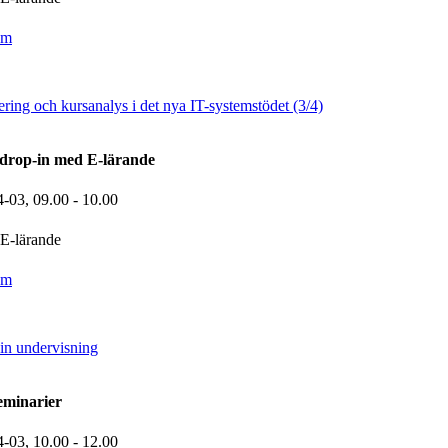
om
ring och kursanalys i det nya IT-systemstödet (3/4)
drop-in med E-lärande
4-03,
09.00
- 10.00
E-lärande
om
in undervisning
eminarier
4-03,
10.00
- 12.00