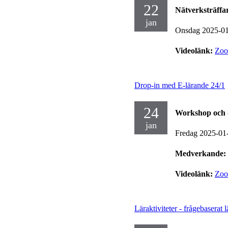
22
Nätverksträffa
jan
Onsdag 2025-0
Videolänk:
Zo
Drop-in med E-lärande 24/1
24
Workshop och 
jan
Fredag 2025-01
Medverkande:
Videolänk:
Zo
Läraktiviteter - frågebaserat