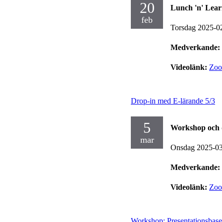
20
Lunch 'n' Lear
feb
Torsdag 2025-0
Medverkande:
Videolänk:
Zo
Drop-in med E-lärande 5/3
5
Workshop och 
mar
Onsdag 2025-0
Medverkande:
Videolänk:
Zo
Workshop: Presentationsbase