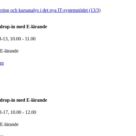
ring och kursanalys i det nya IT-systemstödet (13/3)
drop-in med E-lärande
3-13,
10.00
- 11.00
E-lärande
om
drop-in med E-lärande
3-17,
10.00
- 12.00
E-lärande