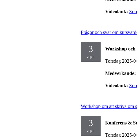
Videolänk:
Zo
Frågor och svar om kursvärde
3
Workshop och 
apr
Torsdag 2025-0
Medverkande:
Videolänk:
Zo
Workshop om att skriva om s
3
Konferens & S
apr
Torsdag 2025-0