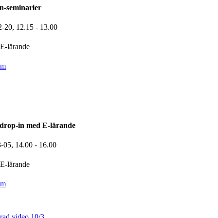
n-seminarier
2-20,
12.15
- 13.00
E-lärande
om
drop-in med E-lärande
3-05,
14.00
- 16.00
E-lärande
om
rad video 10/3