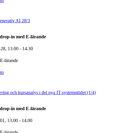
om
enerativ AI 28/3
drop-in med E-lärande
-28,
13.00
- 14.30
E-lärande
om
ring och kursanalys i det nya IT-systemstödet (1/4)
drop-in med E-lärande
-01,
13.00
- 14.00
E-lärande