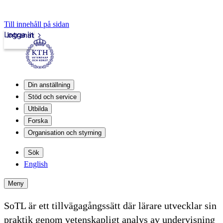
Till innehåll på sidan
Logga in
Intranät
Din anställning
Stöd och service
Utbilda
Forska
Organisation och styrning
Sök
English
Meny
SoTL är ett tillvägagångssätt där lärare utvecklar sin
praktik genom vetenskapligt analys av undervisning