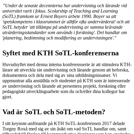
”Under de senaste decennierna har undervisning och lärande vid
universitet varit i fokus. Scolarship of Teaching and Learning
(SoTL) framkom ur Ernest Boyers arbete 1990. Boyer sa att
'spetskompetens i klassrummet är alltför ofta undervärderat' och att
SoTL betyder 'att tillämpa på undervisning av samma krävande
utvärderingsstandarder som används i forskning'. Det handlar om
'planering, bedömning och modifiering av undervisningen'."
Syftet med KTH SoTL-konferenserna
Huvudsyftet med denna interna konferensserie är att stimulera KTH-
lärare att utveckla sin undervisning och lärande genom att beforska,
dokumentera och dela med sig av sina utbildningsinsatser. Vi
uppmuntrar alla anställda och studenter på KTH som är intresserade
av undervisning och lärande att presentera projekt, forskning eller
pedagogiskt utvecklingsarbete som du och/eller dina kollegor har
gjort.
Vad är SoTL och SoTL-metoden?
I sitt keynote-anförande på KTH SoTL-konferensen 2017 delade
Torgny Roxå med sig av sin åsikt om vad SoTL handlar om, samt