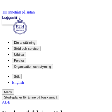
Till innehåll på sidan
Logga in
Intranät
Din anställning
Stöd och service
Utbilda
Forska
Organisation och styrning
Sök
English
Meny
Studieplaner för ämne på forskarnivå
ABE