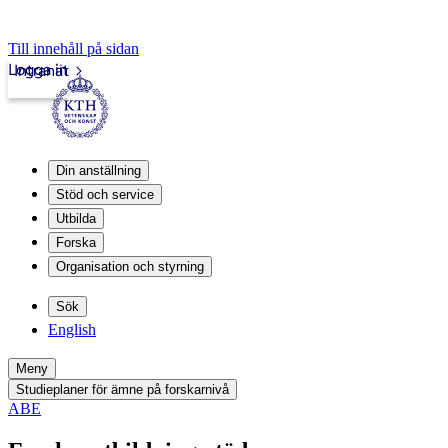
Till innehåll på sidan
Logga in
Intranät
Din anställning
Stöd och service
Utbilda
Forska
Organisation och styrning
Sök
English
Meny
Studieplaner för ämne på forskarnivå
ABE