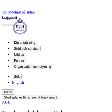
Till innehåll på sidan
Logga in
Intranät
Din anställning
Stöd och service
Utbilda
Forska
Organisation och styrning
Sök
English
Meny
Studieplaner för ämne på forskarnivå
ABE