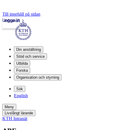
Till innehåll på sidan
Logga in
Intranät
Din anställning
Stöd och service
Utbilda
Forska
Organisation och styrning
Sök
English
Meny
Livslångt lärande
KTH Intranät