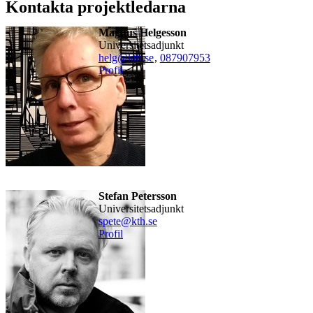
Kontakta projektledarna
Magnus Helgesson
universitetsadjunkt
helg@kth.se
,
08790
7953
Profil
Stefan Petersson
universitetsadjunkt
spete@kth.se
Profil