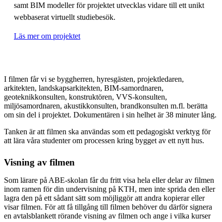
samt BIM modeller för projektet utvecklas vidare till ett unikt
webbaserat virtuellt studiebesök.
Läs mer om projektet
I filmen får vi se byggherren, hyresgästen, projektledaren,
arkitekten, landskapsarkitekten, BIM-samordnaren,
geoteknikkonsulten, konstruktören, VVS-konsulten,
miljösamordnaren, akustikkonsulten, brandkonsulten m.fl. berätta
om sin del i projektet. Dokumentären i sin helhet är 38 minuter lång.
Tanken är att filmen ska användas som ett pedagogiskt verktyg för
att lära våra studenter om processen kring bygget av ett nytt hus.
Visning av filmen
Som lärare på ABE-skolan får du fritt visa hela eller delar av filmen
inom ramen för din undervisning på KTH, men inte sprida den eller
lagra den på ett sådant sätt som möjliggör att andra kopierar eller
visar filmen. För att få tillgång till filmen behöver du därför signera
en avtalsblankett rörande visning av filmen och ange i vilka kurser