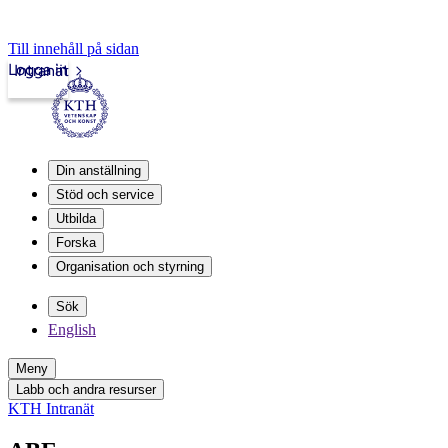
Till innehåll på sidan
Logga in
Intranät
Din anställning
Stöd och service
Utbilda
Forska
Organisation och styrning
Sök
English
Meny
Labb och andra resurser
KTH Intranät