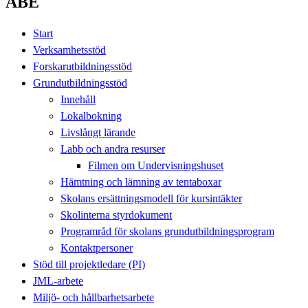
ABE
Start
Verksamhetsstöd
Forskarutbildningsstöd
Grundutbildningsstöd
Innehåll
Lokalbokning
Livslångt lärande
Labb och andra resurser
Filmen om Undervisningshuset
Hämtning och lämning av tentaboxar
Skolans ersättningsmodell för kursintäkter
Skolinterna styrdokument
Programråd för skolans grundutbildningsprogram
Kontaktpersoner
Stöd till projektledare (PI)
JML-arbete
Miljö- och hållbarhetsarbete