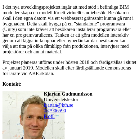
I det nya utvecklingsprojektet ingår att med stöd i befintliga BIM
modeller skapa en modell för ett virtuellt studiebesök. Besökaren
skall i den egna datorn via ett webbaserat gränssnitt kunna gå runt i
byggnaden. Detta skall bygga på en ”standalone” programvara
(Unity) som inte kräver att besökaren installerar programvara eller
har en programvarulicens. Tanken är att göra modellen interaktiv
genom att lägga in knappar eller hyperlänkar där besökaren kan
välja att titta på olika filmklipp från produktionen, intervjuer med
projektörer och annat material.
Projektet planeras utföras under hösten 2018 och färdigställas i slutet
av januari 2019. Modellen skall efter färdigställande demonstreras
för lärare vid ABE-skolan.
Kontakt:
Kjartan Gudmundsson
universitetslektor
kjartan@kth.se
08790
6590
Profil