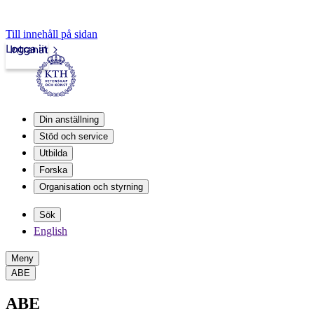
Till innehåll på sidan
Logga in
Intranät
Din anställning
Stöd och service
Utbilda
Forska
Organisation och styrning
Sök
English
Meny
ABE
ABE