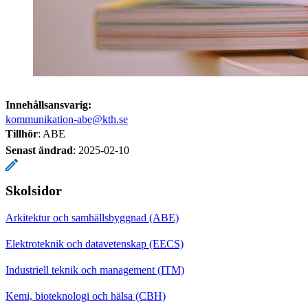
Innehållsansvarig:
kommunikation-abe@kth.se
Tillhör
: ABE
Senast ändrad
:
2025-02-10
Skolsidor
Arkitektur och samhällsbyggnad (ABE)
Elektroteknik och datavetenskap (EECS)
Industriell teknik och management (ITM)
Kemi, bioteknologi och hälsa (CBH)