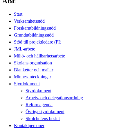
ABE
Start
Verksamhetsstöd
Forskarutbildningsstöd
Grundutbildningsstöd
Stöd till projektledare (PI)
JML-arbete
Miljö- och hållbarhetsarbete
Skolans organisation
Blanketter och mallar
Minnesanteckningar
Styrdokument
Styrdokument
Arbets- och delegationsordning
Reformagenda
Övriga styrdokument
Skolchefens beslut
Kontaktpersoner