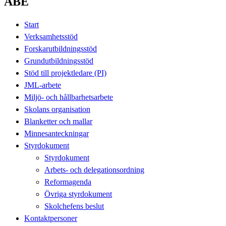
ABE
Start
Verksamhetsstöd
Forskarutbildningsstöd
Grundutbildningsstöd
Stöd till projektledare (PI)
JML-arbete
Miljö- och hållbarhetsarbete
Skolans organisation
Blanketter och mallar
Minnesanteckningar
Styrdokument
Styrdokument
Arbets- och delegationsordning
Reformagenda
Övriga styrdokument
Skolchefens beslut
Kontaktpersoner