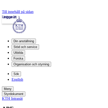
Till innehåll på sidan
Logga in
Intranät
Din anställning
Stöd och service
Utbilda
Forska
Organisation och styrning
Sök
English
Meny
Styrdokument
KTH Intranät