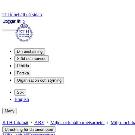
Till innehåll på sidan
Logga in
Intranät
Din anställning
Stöd och service
Utbilda
Forska
Organisation och styrning
Sök
English
Meny
KTH Intranät
ABE
Miljö- och hållbarhetsarbete
Miljö- och h
Utrustning för distansmöten