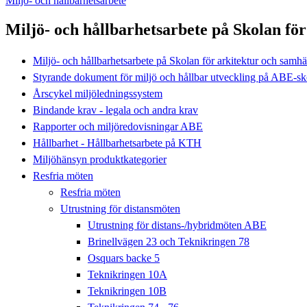
Miljö- och hållbarhetsarbete
Miljö- och hållbarhetsarbete på Skolan fö
Miljö- och hållbarhetsarbete på Skolan för arkitektur och sam
Styrande dokument för miljö och hållbar utveckling på ABE-sk
Årscykel miljöledningssystem
Bindande krav - legala och andra krav
Rapporter och miljöredovisningar ABE
Hållbarhet - Hållbarhetsarbete på KTH
Miljöhänsyn produktkategorier
Resfria möten
Resfria möten
Utrustning för distansmöten
Utrustning för distans-/hybridmöten ABE
Brinellvägen 23 och Teknikringen 78
Osquars backe 5
Teknikringen 10A
Teknikringen 10B