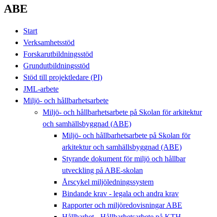
ABE
Start
Verksamhetsstöd
Forskarutbildningsstöd
Grundutbildningsstöd
Stöd till projektledare (PI)
JML-arbete
Miljö- och hållbarhetsarbete
Miljö- och hållbarhetsarbete på Skolan för arkitektur
och samhällsbyggnad (ABE)
Miljö- och hållbarhetsarbete på Skolan för
arkitektur och samhällsbyggnad (ABE)
Styrande dokument för miljö och hållbar
utveckling på ABE-skolan
Årscykel miljöledningssystem
Bindande krav - legala och andra krav
Rapporter och miljöredovisningar ABE
Hållbarhet - Hållbarhetsarbete på KTH