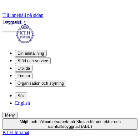
Till innehåll på sidan
Logga in
Intranät
Din anställning
Stöd och service
Utbilda
Forska
Organisation och styrning
Sök
English
Meny
Miljö- och hållbarhetsarbete på Skolan för arkitektur och
samhällsbyggnad (ABE)
KTH Intranät