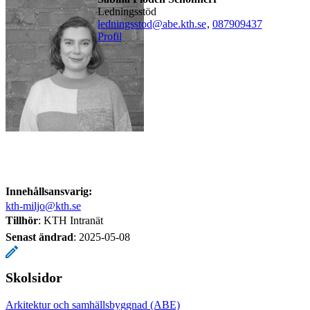
ledningsstöd
ledningsstod@abe.kth.se
,
08790
9437
Profil
Innehållsansvarig:
kth-miljo@kth.se
Tillhör
: KTH Intranät
Senast ändrad
:
2025-05-08
Skolsidor
Arkitektur och samhällsbyggnad (ABE)