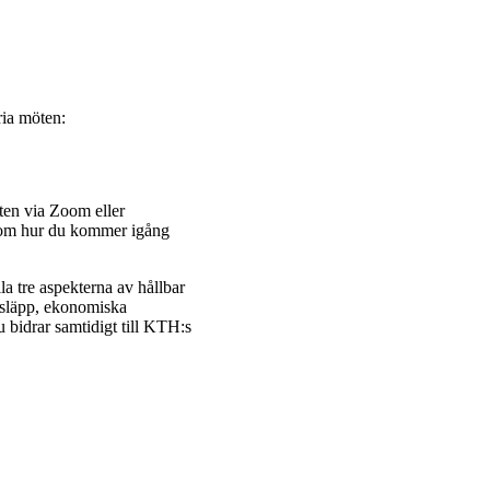
ria möten:
ten via Zoom eller
r om hur du kommer igång
lla tre aspekterna av hållbar
tsläpp, ekonomiska
Du bidrar samtidigt till KTH:s