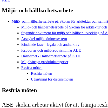
ABE
Miljö- och hållbarhetsarbete
Miljö- och hållbarhetsarbete på Skolan för arkitektur och sam
Miljö- och hållbarhetsarbete på Skolan för arkitektur o
Styrande dokument för miljö och hållbar utveckling på 
Årscykel miljöledningssystem
Bindande krav - legala och andra krav
Rapporter och miljöredovisningar ABE
Hållbarhet - Hållbarhetsarbete på KTH
Miljöhänsyn produktkategorier
Resfria möten
Resfria möten
Utrustning för distansmöten
Resfria möten
ABE-skolan arbetar aktivt för att främja resf