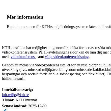
Mer information
Rutin inom ramen för KTH:s miljöledningssystem relaterat till resf
KTH-anställda har möjlighet att genomföra olika former av resfria mö
videokonferenssystem. På IT-avdelningens sidor kan du lära dig me
med ​
videokonferens
​ samt
välja videokonferenslösning
.
Genom att mötas via videokonferens istället för att resa bidrar du till a
utveckling (dvs. minskad miljöpåverkan genom minskade koldioxidu
besparingar och sociala fördelar bl.a. tidsbesparing och flexibilitet). 
hållbarhetsmål.
Innehållsansvarig:
kth-miljo@kth.se
Tillhör
: KTH Intranät
Senast ändrad
:
2025-12-09