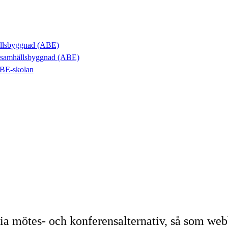
hällsbyggnad (ABE)
ch samhällsbyggnad (ABE)
ABE-skolan
ria mötes- och konferensalternativ, så som webb