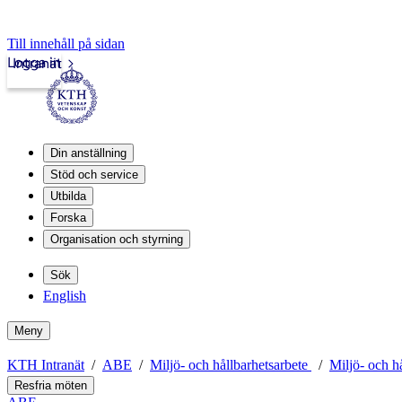
Till innehåll på sidan
Logga in
Intranät
Din anställning
Stöd och service
Utbilda
Forska
Organisation och styrning
Sök
English
Meny
KTH Intranät
ABE
Miljö- och hållbarhetsarbete
Miljö- och h
Resfria möten