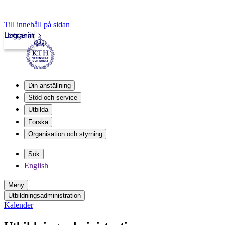
Till innehåll på sidan
Logga in
Intranät
Din anställning
Stöd och service
Utbilda
Forska
Organisation och styrning
Sök
English
Meny
Utbildningsadministration
Kalender