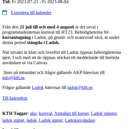
Tid:
Fr 2023-07-21 - Fr 2023-08-04
Exportera till kalender
Från den
21 juli till och med 4 augusti
är det urval i
programstudenternas kursval till HT23. Behörigheterna för
kursantagning
i Ladok, på grund- och avancerad nivå, är under
denna period
stängda i Ladok
.
När urvalet är klart och överfört till Ladok öppnas behörigheterna
igen. I och med att de öppnas skickas ett meddelande till berörda
användare ut via Canvas.
finns på intranätet och frågor gällande AKP hänvisas till
info@kth.se
.
Frågor gällande
Ladok
hänvisas till
ladok@kth.se
.
Till kalendern
KTH Taggar
:
akp
kursval
Anmälan till kurser
Ladok stänger
ladok stängt
ladok
Ladok stängt
Ladokanvändare