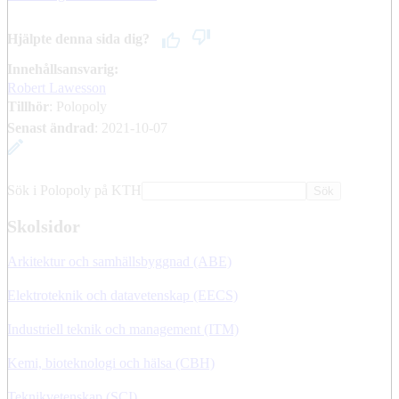
Hjälpte denna sida dig?
Innehållsansvarig:
Robert Lawesson
Tillhör
: Polopoly
Senast ändrad
:
2021-10-07
Sök i Polopoly på KTH
Sök
Skolsidor
Arkitektur och samhällsbyggnad (ABE)
Elektroteknik och datavetenskap (EECS)
Industriell teknik och management (ITM)
Kemi, bioteknologi och hälsa (CBH)
Teknikvetenskap (SCI)