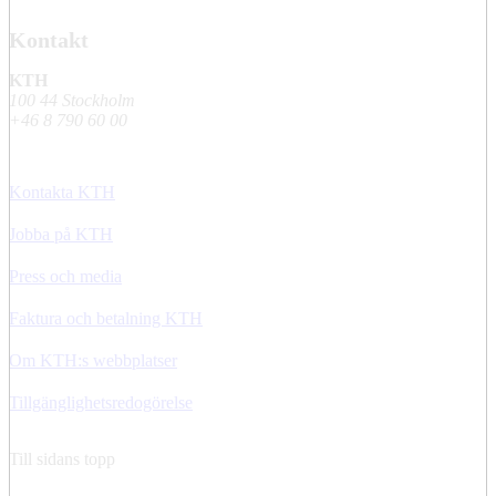
Kontakt
KTH
100 44 Stockholm
+46 8 790 60 00
Kontakta KTH
Jobba på KTH
Press och media
Faktura och betalning KTH
Om KTH:s webbplatser
Tillgänglighetsredogörelse
Till sidans topp