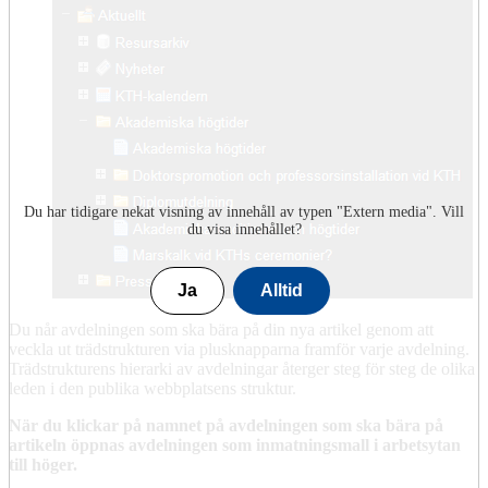
Du har tidigare nekat visning av innehåll av typen "
Extern media
". Vill
du visa innehållet?
Ja
Alltid
Du når avdelningen som ska bära på din nya artikel genom att
veckla ut trädstrukturen via plusknapparna framför varje avdelning.
Trädstrukturens hierarki av avdelningar återger steg för steg de olika
leden i den publika webbplatsens struktur.
När du klickar på namnet på avdelningen som ska bära på
artikeln öppnas avdelningen som inmatningsmall i arbetsytan
till höger.