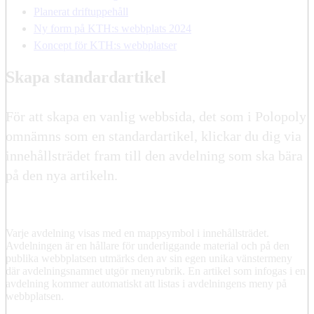
Planerat driftuppehåll
Ny form på KTH:s webbplats 2024
Koncept för KTH:s webbplatser
Skapa standardartikel
För att skapa en vanlig webbsida, det som i Polopoly
omnämns som en standardartikel, klickar du dig via
innehållsträdet fram till den avdelning som ska bära
på den nya artikeln.
Varje avdelning visas med en mappsymbol i innehållsträdet.
Avdelningen är en hållare för underliggande material och på den
publika webbplatsen utmärks den av sin egen unika vänstermeny
där avdelningsnamnet utgör menyrubrik. En artikel som infogas i en
avdelning kommer automatiskt att listas i avdelningens meny på
webbplatsen.