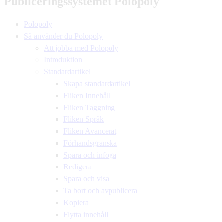
Publiceringssystemet Polopoly
Polopoly
Så använder du Polopoly
Att jobba med Polopoly
Introduktion
Standardartikel
Skapa standardartikel
Fliken Innehåll
Fliken Taggning
Fliken Språk
Fliken Avancerat
Förhandsgranska
Spara och infoga
Redigera
Spara och visa
Ta bort och avpublicera
Kopiera
Flytta innehåll