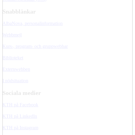
Snabblänkar
AlbaNova, personalinformation
Webbmejl
Kurs-, program- och gruppwebbar
Biblioteket
Externwebben
I nödsituation
Sociala medier
KTH på Facebook
KTH på LinkedIn
KTH på Instagram