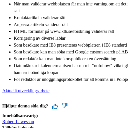
När man validerar webbplatsen får man inte varning om att det 
satt
Kontaktartikeln validerar rätt
Anpassa-artikeln validerar rätt
HTML-formulär på www.kth.se/forskning validerar rätt
Korrigering av diverse lablar
Som besökare med IE8 presenteras webbplatsen i IE8 standard
Som besökare kan man söka med Google custom search på AB
Som redaktör kan man inte korspublicera en översättning
Datumlänkar i kalendermatrisen har nu rel="nofollow" vilket gö
hamnar i oändliga loopar
För redaktör är inloggningsprotokollet för att komma in i Pol
Aktuellt utvecklingsarbete
Hjälpte denna sida dig?
Innehållsansvarig:
Robert Lawesson
Tillhör
: Polopoly