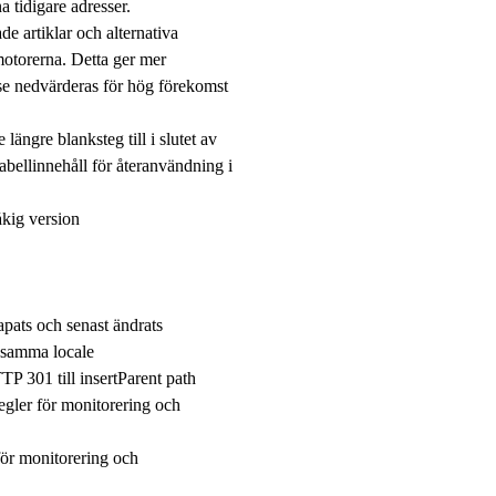
a tidigare adresser.
de artiklar och alternativa
motorerna. Detta ger mer
.se nedvärderas för hög förekomst
längre blanksteg till i slutet av
tabellinnehåll för återanvändning i
åkig version
kapats och senast ändrats
r samma locale
P 301 till insertParent path
egler för monitorering och
för monitorering och