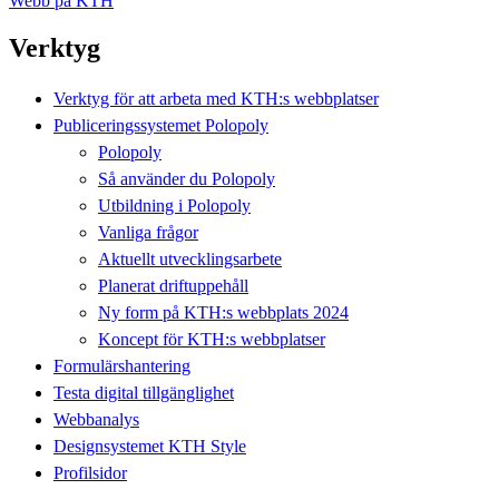
Webb på KTH
Verktyg
Verktyg för att arbeta med KTH:s webbplatser
Publiceringssystemet Polopoly
Polopoly
Så använder du Polopoly
Utbildning i Polopoly
Vanliga frågor
Aktuellt utvecklingsarbete
Planerat driftuppehåll
Ny form på KTH:s webbplats 2024
Koncept för KTH:s webbplatser
Formulärshantering
Testa digital tillgänglighet
Webbanalys
Designsystemet KTH Style
Profilsidor