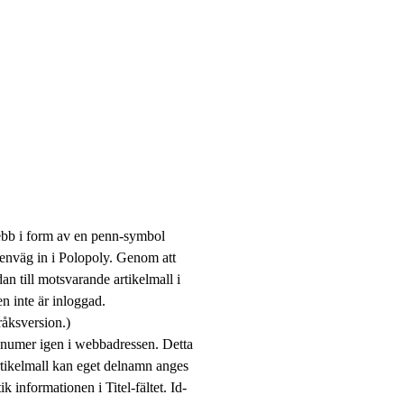
webb i form av en penn-symbol
enväg in i Polopoly. Genom att
n till motsvarande artikelmall i
n inte är inloggad.
pråksversion.)
r numer igen i webbadressen. Detta
rtikelmall kan eget delnamn anges
k informationen i Titel-fältet. Id-