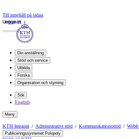
Till innehåll på sidan
Logga in
Intranät
Din anställning
Stöd och service
Utbilda
Forska
Organisation och styrning
Sök
English
Meny
KTH Intranät
Administrativt stöd
Kommunikationsstöd
Webb
Publiceringssystemet Polopoly