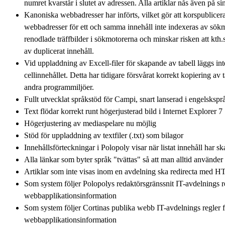
numret kvarstår i slutet av adressen. Alla artiklar nås även på sin
Kanoniska webbadresser har införts, vilket gör att korspublicera
webbadresser för ett och samma innehåll inte indexeras av sök
renodlade träffbilder i sökmotorerna och minskar risken att kth
av duplicerat innehåll.
Vid uppladdning av Excell-filer för skapande av tabell läggs inte 
cellinnehållet. Detta har tidigare försvårat korrekt kopiering av 
andra programmiljöer.
Fullt utvecklat språkstöd för Campi, snart lanserad i engelskspr
Text flödar korrekt runt högerjusterad bild i Internet Explorer 7
Högerjustering av mediaspelare nu möjlig
Stöd för uppladdning av textfiler (.txt) som bilagor
Innehållsförteckningar i Polopoly visar när listat innehåll har s
Alla länkar som byter språk "tvättas" så att man alltid använde
Artiklar som inte visas inom en avdelning ska redirecta med HTT
Som system följer Polopolys redaktörsgränssnit IT-avdelnings r
webbapplikationsinformation
Som system följer Cortinas publika webb IT-avdelnings regler 
webbapplikationsinformation