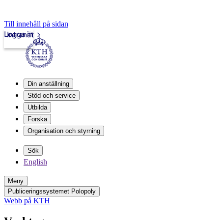
Till innehåll på sidan
Logga in
Intranät
Din anställning
Stöd och service
Utbilda
Forska
Organisation och styrning
Sök
English
Meny
Publiceringssystemet Polopoly
Webb på KTH