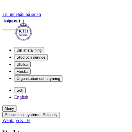
Till innehåll på sidan
Logga in
Intranät
Din anställning
Stöd och service
Utbilda
Forska
Organisation och styrning
Sök
English
Meny
Publiceringssystemet Polopoly
Webb på KTH