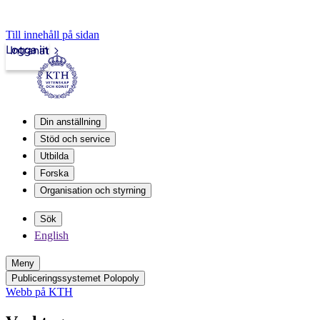
Till innehåll på sidan
Logga in
Intranät
Din anställning
Stöd och service
Utbilda
Forska
Organisation och styrning
Sök
English
Meny
Publiceringssystemet Polopoly
Webb på KTH