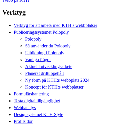
Webb på KTH
Verktyg
Verktyg för att arbeta med KTH:s webbplatser
Publiceringssystemet Polopoly
Polopoly
Så använder du Polopoly
Utbildning i Polopoly
Vanliga frågor
Aktuellt utvecklingsarbete
Planerat driftuppehåll
Ny form på KTH:s webbplats 2024
Koncept för KTH:s webbplatser
Formulärshantering
Testa digital tillgänglighet
Webbanalys
Designsystemet KTH Style
Profilsidor