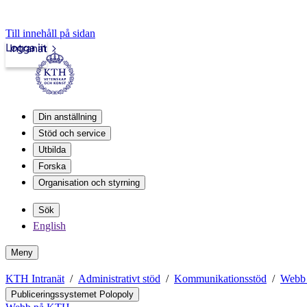
Till innehåll på sidan
Logga in
Intranät
Din anställning
Stöd och service
Utbilda
Forska
Organisation och styrning
Sök
English
Meny
KTH Intranät
Administrativt stöd
Kommunikationsstöd
Webb
Publiceringssystemet Polopoly