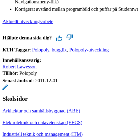
Navigationsmeny-flik)
Korrigerat avstånd mellan programbild och puffar på Student
Aktuellt utvecklingsarbete
Hjälpte denna sida dig?
KTH Taggar
:
Polopoly
buggfix
Polopoly-utveckling
Innehållsansvarig:
Robert Lawesson
Tillhör
: Polopoly
Senast ändrad
:
2011-12-01
Skolsidor
Arkitektur och samhällsbyggnad (ABE)
Elektroteknik och datavetenskap (EECS)
Industriell teknik och management (ITM)