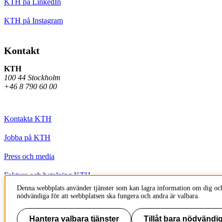
KTH på LinkedIn
KTH på Instagram
Kontakt
KTH
100 44 Stockholm
+46 8 790 60 00
Kontakta KTH
Jobba på KTH
Press och media
Faktura och betalning KTH
Denna webbplats använder tjänster som kan lagra information om dig och
Om KTH:s webbplatser
nödvändiga för att webbplatsen ska fungera och andra är valbara.
Tillgänglighetsredogörelse
Hantera valbara tjänster
Tillåt bara nödvändig