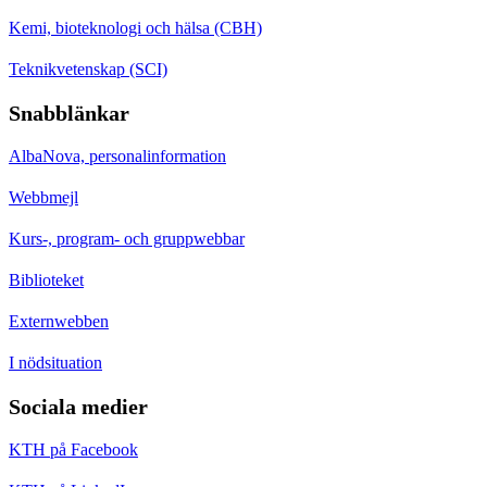
Kemi, bioteknologi och hälsa (CBH)
Teknikvetenskap (SCI)
Snabblänkar
AlbaNova, personalinformation
Webbmejl
Kurs-, program- och gruppwebbar
Biblioteket
Externwebben
I nödsituation
Sociala medier
KTH på Facebook