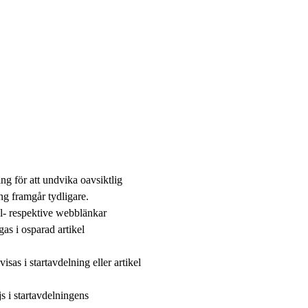
g för att undvika oavsiktlig
ng framgår tydligare.
jl- respektive webblänkar
as i osparad artikel
s i startavdelning eller artikel
js i startavdelningens