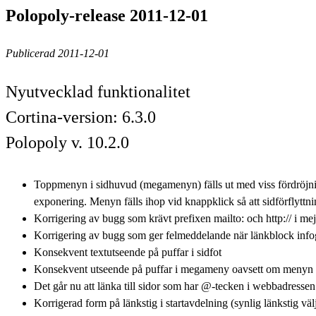
Polopoly-release 2011-12-01
Publicerad 2011-12-01
Nyutvecklad funktionalitet
Cortina-version: 6.3.0
Polopoly v. 10.2.0
Toppmenyn i sidhuvud (megamenyn) fälls ut med viss fördröjnin
exponering. Menyn fälls ihop vid knappklick så att sidförflyttni
Korrigering av bugg som krävt prefixen mailto: och http:// i me
Korrigering av bugg som ger felmeddelande när länkblock infog
Konsekvent textutseende på puffar i sidfot
Konsekvent utseende på puffar i megameny oavsett om menyn visa
Det går nu att länka till sidor som har @-tecken i webbadressen
Korrigerad form på länkstig i startavdelning (synlig länkstig väl