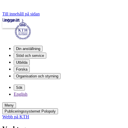
Till innehåll på sidan
Logga in
Intranät
Din anställning
Stöd och service
Utbilda
Forska
Organisation och styrning
Sök
English
Meny
Publiceringssystemet Polopoly
Webb på KTH