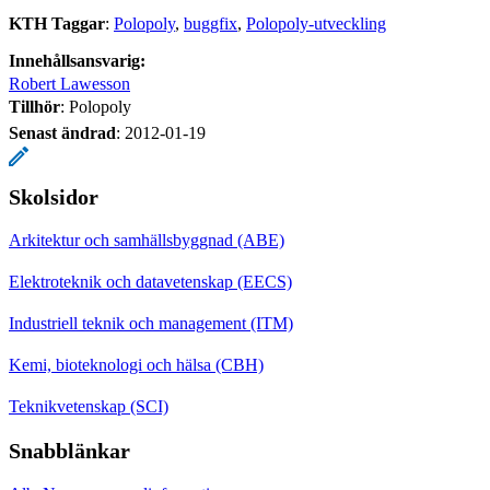
KTH Taggar
:
Polopoly
buggfix
Polopoly-utveckling
Innehållsansvarig:
Robert Lawesson
Tillhör
: Polopoly
Senast ändrad
:
2012-01-19
Skolsidor
Arkitektur och samhällsbyggnad (ABE)
Elektroteknik och datavetenskap (EECS)
Industriell teknik och management (ITM)
Kemi, bioteknologi och hälsa (CBH)
Teknikvetenskap (SCI)
Snabblänkar