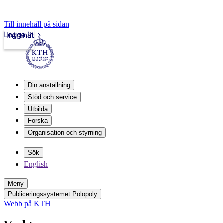
Till innehåll på sidan
Logga in
Intranät
Din anställning
Stöd och service
Utbilda
Forska
Organisation och styrning
Sök
English
Meny
Publiceringssystemet Polopoly
Webb på KTH