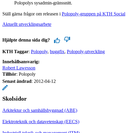
Polopolys sysadmin-gränssnitt.
Ställ gärna frågor om releasen i
Polopoly-gruppen på KTH Social
Aktuellt utvecklingsarbete
Hjälpte denna sida dig?
KTH Taggar
:
Polopoly
buggfix
Polopoly-utveckling
Innehållsansvarig:
Robert Lawesson
Tillhör
: Polopoly
Senast ändrad
:
2012-04-12
Skolsidor
Arkitektur och samhällsbyggnad (ABE)
Elektroteknik och datavetenskap (EECS)
Industriell teknik och management (ITM)