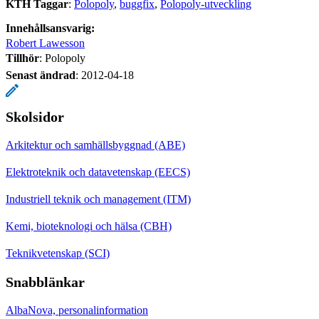
KTH Taggar
:
Polopoly
buggfix
Polopoly-utveckling
Innehållsansvarig:
Robert Lawesson
Tillhör
: Polopoly
Senast ändrad
:
2012-04-18
Skolsidor
Arkitektur och samhällsbyggnad (ABE)
Elektroteknik och datavetenskap (EECS)
Industriell teknik och management (ITM)
Kemi, bioteknologi och hälsa (CBH)
Teknikvetenskap (SCI)
Snabblänkar
AlbaNova, personalinformation