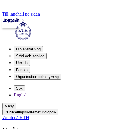
Till innehåll på sidan
Logga in
Intranät
Din anställning
Stöd och service
Utbilda
Forska
Organisation och styrning
Sök
English
Meny
Publiceringssystemet Polopoly
Webb på KTH