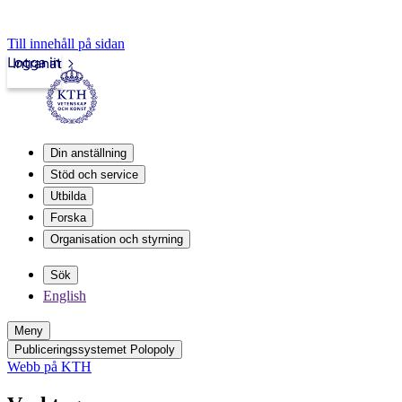
Till innehåll på sidan
Logga in
Intranät
Din anställning
Stöd och service
Utbilda
Forska
Organisation och styrning
Sök
English
Meny
Publiceringssystemet Polopoly
Webb på KTH