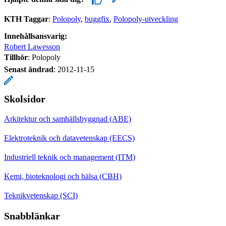
KTH Taggar
:
Polopoly
buggfix
Polopoly-utveckling
Innehållsansvarig:
Robert Lawesson
Tillhör
: Polopoly
Senast ändrad
:
2012-11-15
Skolsidor
Arkitektur och samhällsbyggnad (ABE)
Elektroteknik och datavetenskap (EECS)
Industriell teknik och management (ITM)
Kemi, bioteknologi och hälsa (CBH)
Teknikvetenskap (SCI)
Snabblänkar