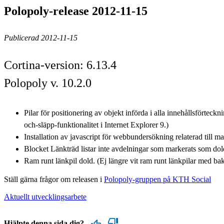
Polopoly-release 2012-11-15
Publicerad 2012-11-15
Cortina-version: 6.13.4
Polopoly v. 10.2.0
Pilar för positionering av objekt införda i alla innehållsförteckn
och-släpp-funktionalitet i Internet Explorer 9.)
Installation av javascript för webbundersökning relaterad till m
Blocket Länkträd listar inte avdelningar som markerats som do
Ram runt länkpil dold. (Ej längre vit ram runt länkpilar med ba
Ställ gärna frågor om releasen i
Polopoly-gruppen på KTH Social
Aktuellt utvecklingsarbete
Hjälpte denna sida dig?