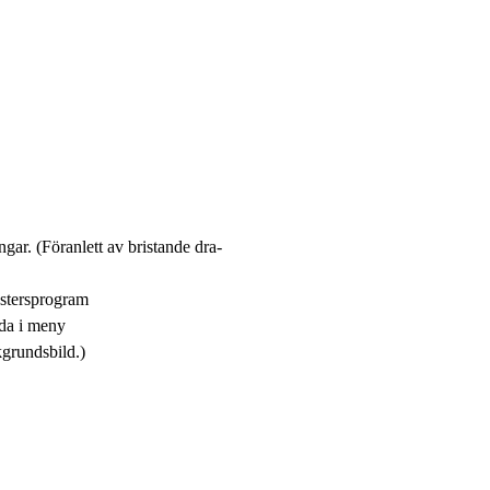
ingar. (Föranlett av bristande dra-
astersprogram
lda i meny
kgrundsbild.)