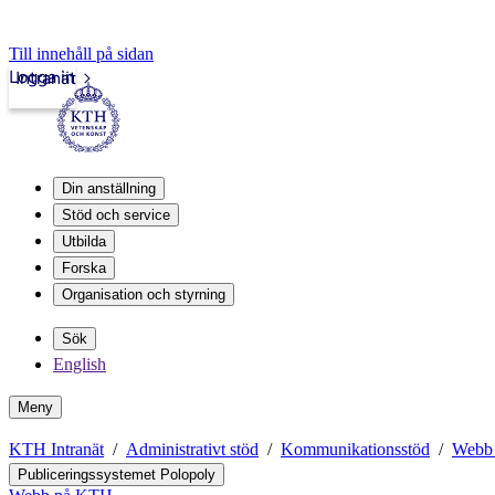
Till innehåll på sidan
Logga in
Intranät
Din anställning
Stöd och service
Utbilda
Forska
Organisation och styrning
Sök
English
Meny
KTH Intranät
Administrativt stöd
Kommunikationsstöd
Webb
Publiceringssystemet Polopoly