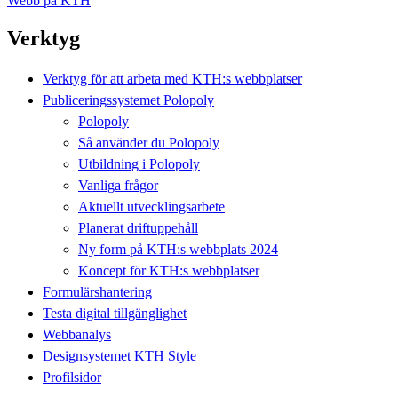
Webb på KTH
Verktyg
Verktyg för att arbeta med KTH:s webbplatser
Publiceringssystemet Polopoly
Polopoly
Så använder du Polopoly
Utbildning i Polopoly
Vanliga frågor
Aktuellt utvecklingsarbete
Planerat driftuppehåll
Ny form på KTH:s webbplats 2024
Koncept för KTH:s webbplatser
Formulärshantering
Testa digital tillgänglighet
Webbanalys
Designsystemet KTH Style
Profilsidor