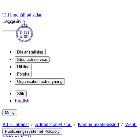
Till innehåll på sidan
Logga in
Intranät
Din anställning
Stöd och service
Utbilda
Forska
Organisation och styrning
Sök
English
Meny
KTH Intranät
Administrativt stöd
Kommunikationsstöd
Webb
Publiceringssystemet Polopoly