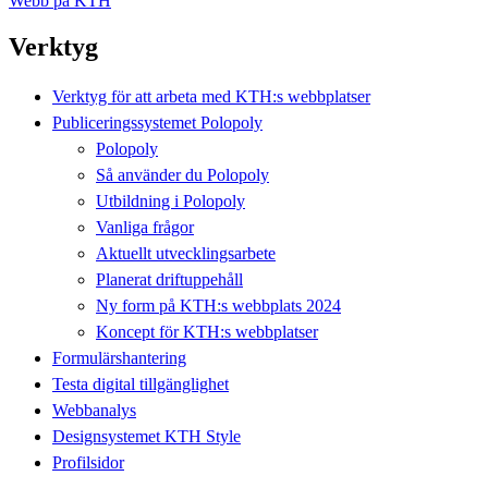
Webb på KTH
Verktyg
Verktyg för att arbeta med KTH:s webbplatser
Publiceringssystemet Polopoly
Polopoly
Så använder du Polopoly
Utbildning i Polopoly
Vanliga frågor
Aktuellt utvecklingsarbete
Planerat driftuppehåll
Ny form på KTH:s webbplats 2024
Koncept för KTH:s webbplatser
Formulärshantering
Testa digital tillgänglighet
Webbanalys
Designsystemet KTH Style
Profilsidor