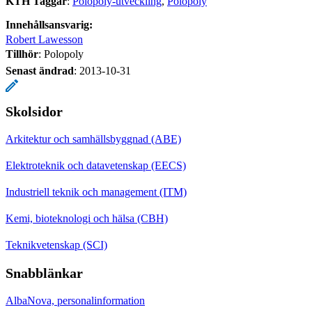
KTH Taggar
:
Polopoly-utveckling
Polopoly
Innehållsansvarig:
Robert Lawesson
Tillhör
: Polopoly
Senast ändrad
:
2013-10-31
Skolsidor
Arkitektur och samhällsbyggnad (ABE)
Elektroteknik och datavetenskap (EECS)
Industriell teknik och management (ITM)
Kemi, bioteknologi och hälsa (CBH)
Teknikvetenskap (SCI)
Snabblänkar
AlbaNova, personalinformation