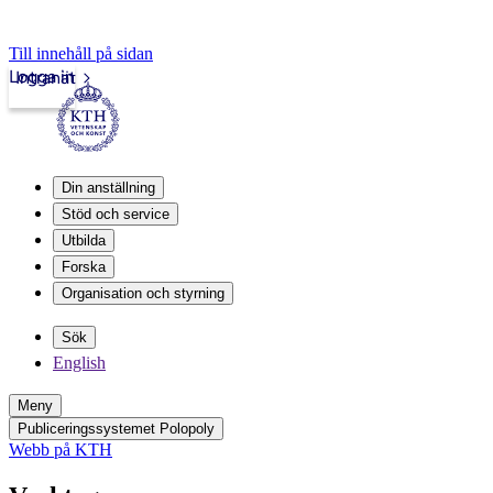
Till innehåll på sidan
Logga in
Intranät
Din anställning
Stöd och service
Utbilda
Forska
Organisation och styrning
Sök
English
Meny
Publiceringssystemet Polopoly
Webb på KTH