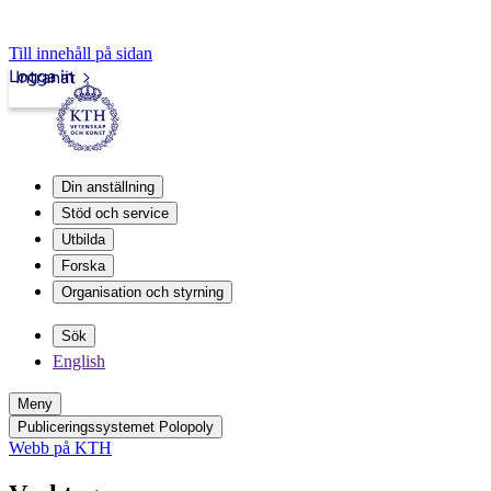
Till innehåll på sidan
Logga in
Intranät
Din anställning
Stöd och service
Utbilda
Forska
Organisation och styrning
Sök
English
Meny
Publiceringssystemet Polopoly
Webb på KTH