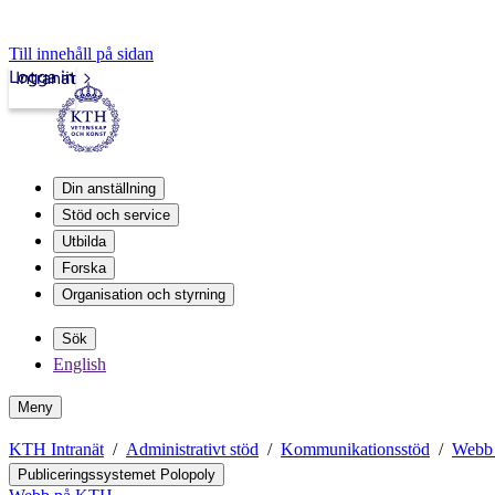
Till innehåll på sidan
Logga in
Intranät
Din anställning
Stöd och service
Utbilda
Forska
Organisation och styrning
Sök
English
Meny
KTH Intranät
Administrativt stöd
Kommunikationsstöd
Webb
Publiceringssystemet Polopoly