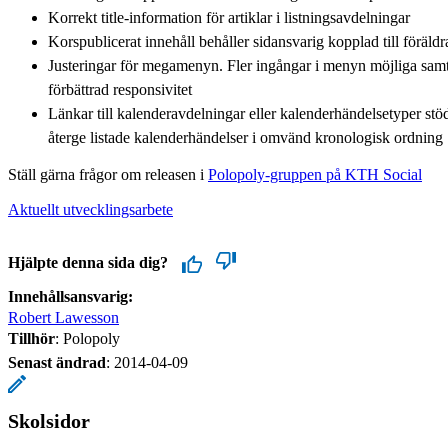
Korrekt title-information för artiklar i listningsavdelningar
Korspublicerat innehåll behåller sidansvarig kopplad till föräld
Justeringar för megamenyn. Fler ingångar i menyn möjliga sam
förbättrad responsivitet
Länkar till kalenderavdelningar eller kalenderhändelsetyper stöd
återge listade kalenderhändelser i omvänd kronologisk ordning
Ställ gärna frågor om releasen i
Polopoly-gruppen på KTH Social
Aktuellt utvecklingsarbete
Hjälpte denna sida dig?
Innehållsansvarig:
Robert Lawesson
Tillhör
: Polopoly
Senast ändrad
:
2014-04-09
Skolsidor