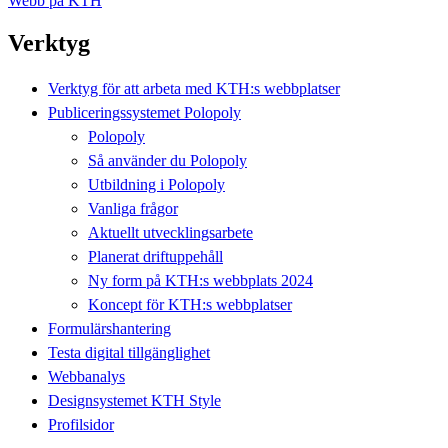
Webb på KTH
Verktyg
Verktyg för att arbeta med KTH:s webbplatser
Publiceringssystemet Polopoly
Polopoly
Så använder du Polopoly
Utbildning i Polopoly
Vanliga frågor
Aktuellt utvecklingsarbete
Planerat driftuppehåll
Ny form på KTH:s webbplats 2024
Koncept för KTH:s webbplatser
Formulärshantering
Testa digital tillgänglighet
Webbanalys
Designsystemet KTH Style
Profilsidor