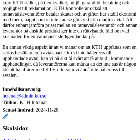
krav KTH ställer, på t ex kvalitet, miljö, garantitid, betalning och
möjlighet till reklamation. KTH kontrollerar också att
ramavtalsleverantörer betalar skatter och avgifter, har stabil ekonomi
med mera, något som vi inte kan se görs vid köp utanför avtal. Att
därför enbart jämföra priset mellan en ramavtalsleverantör och annan
leverantör på enskild produkt ger inte en rättvisande bild om vad
kostnaden för en vara/tjänst slutligen landar på.
En annan viktig aspekt är att vi månar om att KTH uppfattas som en
seriös beställare och avtalspart. Om vi inte håller oss till
upphandlade avtal, kan vi på sikt få svårt att få anbud i kommande
upphandlingar, då leverantörerna kan märka att det inte sas är någon
idé att ha affärer med KTH eftersom vi ändå inte håller oss till
avtalen.
Innehållsansvarig:
helenal@admin.kth.se
Tillhör
: KTH Intranät
Senast ändrad
:
2024-11-28
Skolsidor