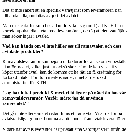
leverantören har?
Det är inte säkert att en specifik vara/tjänst som leverantören kan
tillhandahålla, omfattas av just det avtalet.
Man måste därför som beställare försäkra sig om 1) att KTH har ett
korrekt upphandlat avtal med leverantören, och 2) att den vara/tjänst
man söker ingår i avtalet.
Vad kan hända om vi inte håller oss till ramavtalen och dess
avtalade produkter?
Ramavtalsleverantör kan begära ut fakturor för att se om vi beställer
utanför avtalet, vilket just nu också sker . Om de kan visa att vi
köper utanför avtal, kan de komma att ha rätt att få ersättning för
förlorad intäkt. Förutom merkostnader, innebär det ökad
administration för KTH
"jag har hittat produkt X mycket billigare på nätet än hos vår
ramavtalsleverantör. Varför måste jag då använda
ramavtalet?”
Det går inte eftersom det redan finns ett ramavtal. Vi är därför på
avtalsrättsliga grunder bundna av att handla från avtalsleverantörer.
Vidare har avtalsleverantör har prissatt sina varor/tjänster utifrån de