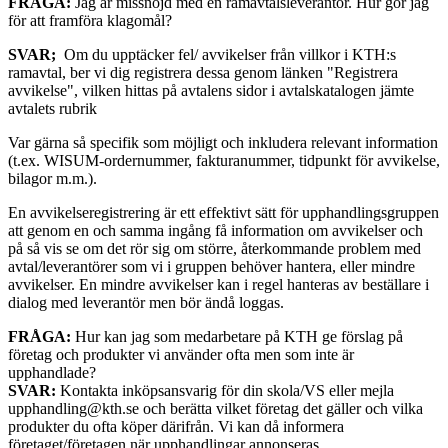
FRÅGA:
Jag är missnöjd med en ramavtalsleverantör. Hur gör jag
för att framföra klagomål?
SVAR;
Om du upptäcker fel/ avvikelser från villkor i KTH:s
ramavtal, ber vi dig registrera dessa genom länken "Registrera
avvikelse", vilken hittas på avtalens sidor i avtalskatalogen jämte
avtalets rubrik
Var gärna så specifik som möjligt och inkludera relevant information
(t.ex. WISUM-ordernummer, fakturanummer, tidpunkt för avvikelse,
bilagor m.m.).
En avvikelseregistrering är ett effektivt sätt för upphandlingsgruppen
att genom en och samma ingång få information om avvikelser och
på så vis se om det rör sig om större, återkommande problem med
avtal/leverantörer som vi i gruppen behöver hantera, eller mindre
avvikelser. En mindre avvikelser kan i regel hanteras av beställare i
dialog med leverantör men bör ändå loggas.
FRÅGA:
Hur kan jag som medarbetare på KTH ge förslag på
företag och produkter vi använder ofta men som inte är
upphandlade?
SVAR:
Kontakta inköpsansvarig för din skola/VS eller mejla
upphandling@kth.se och berätta vilket företag det gäller och vilka
produkter du ofta köper därifrån. Vi kan då informera
företaget/företagen när upphandlingar annonseras.