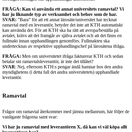
FRÅGA: Kan vi använda ett annat universitets ramavtal? Vi
har ju liknande typ av verksamhet och behov som de har.
SVAR:
”Bara” för att ett annat lärosäte/universitet har tecknat
ramavtal med en leverantör, betyder det inte att KTH automatiskt
kan använda det. För att KTH ska ha rätt att avropa/beställa på
avtalet, krävs att det framgår av själva avtalet och att det finns en
fullmakt innan upphandlingen genomförs. Fullmakten ska
undertecknas av respektive upphandlingschef på lärosätena ifråga.
FRÅGA:
Men om universitetet ifråga fakturerar KTH och sedan
betalar sin ramavtalsleverantör, är inte det tillåtet?
SVAR
: Nej, eftersom KTH:s pengar ändå hamnar hos den andra
myndighetens (i detta fall det andra universitetets) upphandlade
leverantör.
Ramavtal
Frågor om ramavtal återkommer med jämna mellanrum, här följer de
vanligaste frågorna samt svar:
Vi har ju ramavtal med leverantören X, då kan vi väl köpa allt