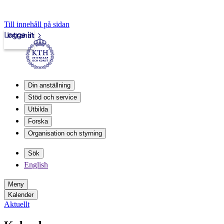
Till innehåll på sidan
Logga in
Intranät
Din anställning
Stöd och service
Utbilda
Forska
Organisation och styrning
Sök
English
Meny
Kalender
Aktuellt