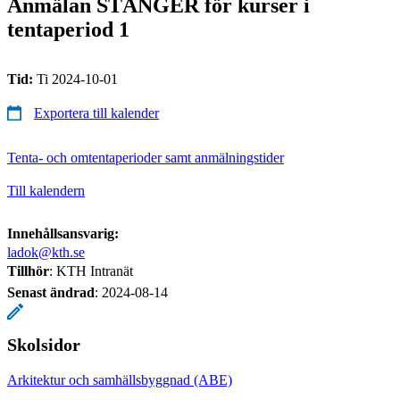
Anmälan STÄNGER för kurser i
tentaperiod 1
Tid:
Ti 2024-10-01
Exportera till kalender
Tenta- och omtentaperioder samt anmälningstider
Till kalendern
Innehållsansvarig:
ladok@kth.se
Tillhör
: KTH Intranät
Senast ändrad
:
2024-08-14
Skolsidor
Arkitektur och samhällsbyggnad (ABE)