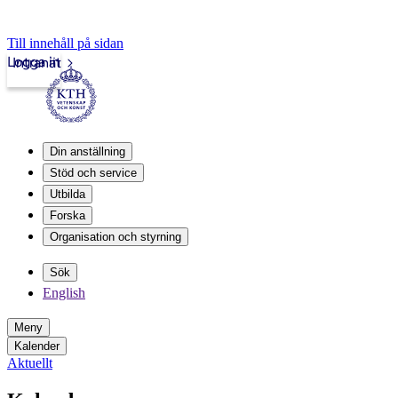
Till innehåll på sidan
Logga in
Intranät
Din anställning
Stöd och service
Utbilda
Forska
Organisation och styrning
Sök
English
Meny
Kalender
Aktuellt