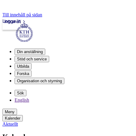
Till innehåll på sidan
Logga in
Intranät
Din anställning
Stöd och service
Utbilda
Forska
Organisation och styrning
Sök
English
Meny
Kalender
Aktuellt