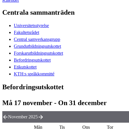
Kalender
Centrala sammanträden
Universitetsstyrelse
Fakultetsrådet
Central samverkansgrupp
Grundutbildningsutskottet
Forskarutbildningsutskottet
Befordringsutskottet
Etikutskottet
KTH:s språkkommitté
Befordringsutskottet
Må 17 november - On 31 december
November 2025
Mån
Tis
Ons
Tor