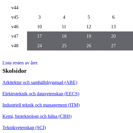
v44
v45
3
4
5
6
v46
10
11
12
13
v47
17
18
19
20
v48
24
25
26
27
Lista resten av året
Skolsidor
Arkitektur och samhällsbyggnad (ABE)
Elektroteknik och datavetenskap (EECS)
Industriell teknik och management (ITM)
Kemi, bioteknologi och hälsa (CBH)
Teknikvetenskap (SCI)