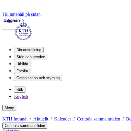
Till innehåll på sidan
Logga in
Intranät
Din anställning
Stöd och service
Utbilda
Forska
Organisation och styrning
Sök
English
Meny
KTH Intranät
Aktuellt
Kalender
Centrala sammanträden
Be
Centrala sammanträden