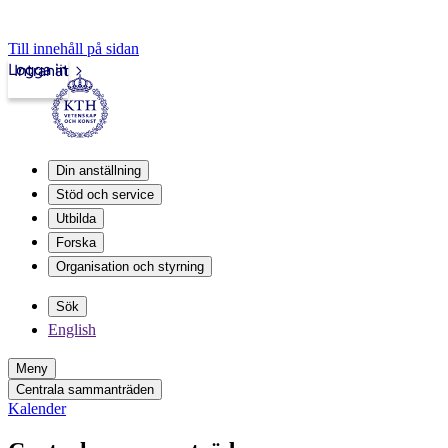
Till innehåll på sidan
Logga in
Intranät
Din anställning
Stöd och service
Utbilda
Forska
Organisation och styrning
Sök
English
Meny
Centrala sammanträden
Kalender