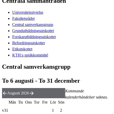
Centrala sammanträden
Universitetsstyrelse
Fakultetsrådet
Central samverkansgrupp
Grundutbildningsutskottet
Forskarutbildningsutskottet
Befordringsutskottet
Etikutskottet
KTH:s språkkommitté
Central samverkansgrupp
To 6 augusti - To 31 december
Kommande
Augusti 2026
kalenderhändelser saknas.
Mån
Tis
Ons
Tor
Fre
Lör
Sön
v31
1
2