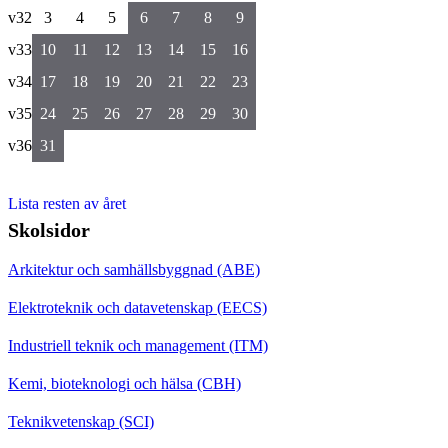
v32
3
4
5
6
7
8
9
v33
10
11
12
13
14
15
16
v34
17
18
19
20
21
22
23
v35
24
25
26
27
28
29
30
v36
31
Lista resten av året
Skolsidor
Arkitektur och samhällsbyggnad (ABE)
Elektroteknik och datavetenskap (EECS)
Industriell teknik och management (ITM)
Kemi, bioteknologi och hälsa (CBH)
Teknikvetenskap (SCI)