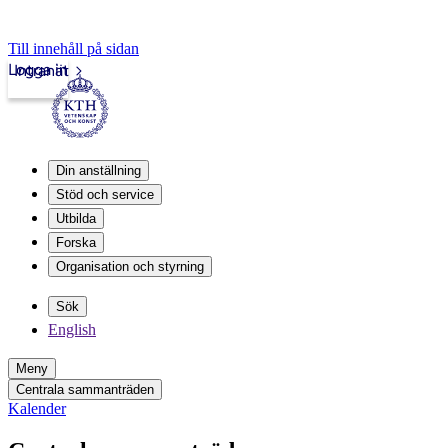
Till innehåll på sidan
Logga in
Intranät
Din anställning
Stöd och service
Utbilda
Forska
Organisation och styrning
Sök
English
Meny
Centrala sammanträden
Kalender