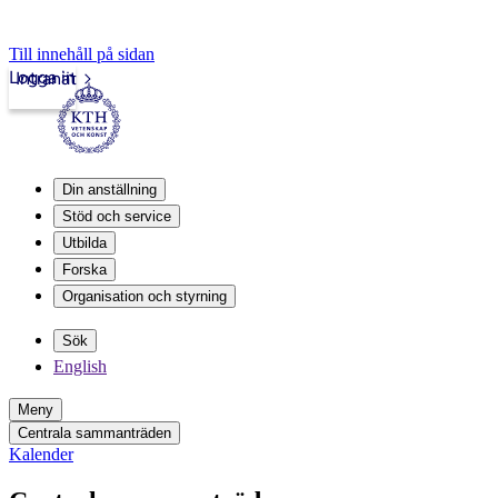
Till innehåll på sidan
Logga in
Intranät
Din anställning
Stöd och service
Utbilda
Forska
Organisation och styrning
Sök
English
Meny
Centrala sammanträden
Kalender