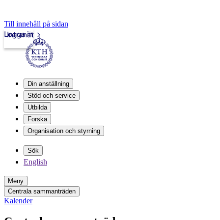
Till innehåll på sidan
Logga in
Intranät
Din anställning
Stöd och service
Utbilda
Forska
Organisation och styrning
Sök
English
Meny
Centrala sammanträden
Kalender