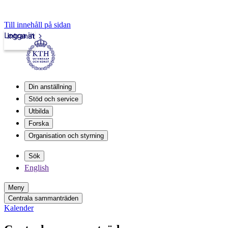
Till innehåll på sidan
Logga in
Intranät
Din anställning
Stöd och service
Utbilda
Forska
Organisation och styrning
Sök
English
Meny
Centrala sammanträden
Kalender